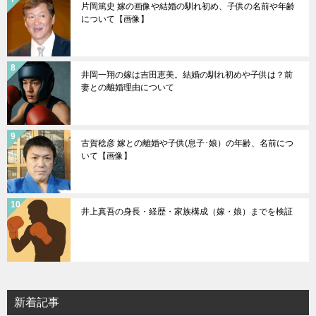
片岡篤史 嫁の画像や結婚の馴れ初め、子供の名前や年齢
について【画像】
井岡一翔の嫁は吉田恵美。結婚の馴れ初めや子供は？前
妻との離婚理由について
古賀稔彦 嫁との離婚や子供(息子･娘）の年齢、名前につ
いて【画像】
井上真吾の身長・経歴・家族構成（嫁・娘）までを検証
新着記事