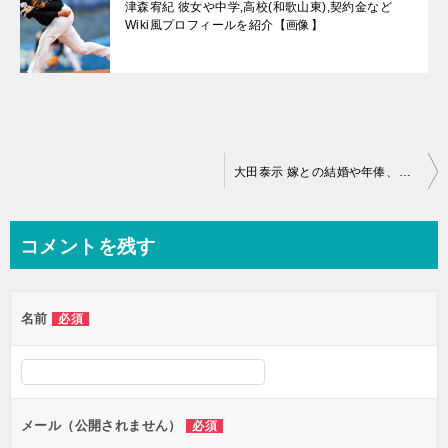
津森宥紀 彼女や中学,高校(和歌山東),契約金など
Wiki風プロフィールを紹介【画像】
投
大田泰示 嫁との結婚や年俸、成績は？巨人からのトレードの理由とは【画像】
稿
ナ
コメントを残す
ビ
ゲ
名前
必須
ー
シ
ョ
ン
メール（公開されません）
必須