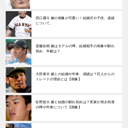
田口麗斗 嫁の画像が可愛い！結婚式や子供、成績
について。
斎藤佑樹 嫁はモデルの噂。結婚相手の画像や馴れ
初め、年齢は？
大田泰示 嫁との結婚や年俸、成績は？巨人からの
トレードの理由とは【画像】
佐野皓大 嫁と結婚の馴れ初めは？実家が焼き肉屋
の噂や年俸について【画像】