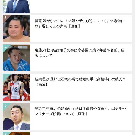
鶴竜 嫁がかわいい！結婚や子供(娘)について。休場理由
や引退しろとの声も【画像】
遠藤(相撲) 結婚相手の嫁は永谷園の娘？年齢や名前、画
像について
新鍋理沙 旦那は石橋の噂で結婚相手は高校時代の彼氏？
【画像】
平野佳寿 嫁との結婚や子供は？高校や背番号、出身地や
マリナーズ移籍について【画像】