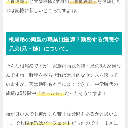
「春連覇」
と大阪桐蔭2度目の
「春夏連覇」
を達成した
のは記憶に新しいところですよね。
根尾昂の両親の職業は医師？勤務する病院や
兄弟(兄・姉）について。
そんな根尾昂ですが、家族は両親と姉・兄の6人家族な
んですね。野球をやらせれば天才的なセンスを誇って
いますが、実は勉強も本当によくできて、中学時代の
成績は5段階中
「オール５」
だったそうですよ！
頭が良い人でも何かしら苦手な分野もあるかと思いま
す。でも
根尾昂はパーフェクト
だったのです。まさに