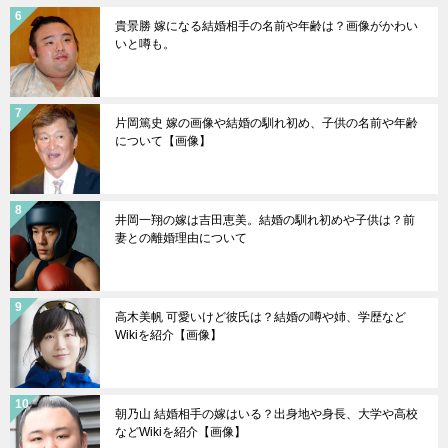
貴景勝 嫁になる結婚相手の名前や年齢は？画像がかわい
いと噂も。
片岡篤史 嫁の画像や結婚の馴れ初め、子供の名前や年齢
について【画像】
井岡一翔の嫁は吉田恵美。結婚の馴れ初めや子供は？前
妻との離婚理由について
高木美帆 可愛いけど彼氏は？結婚の噂や姉、学歴など
Wikiを紹介【画像】
朝乃山 結婚相手の嫁はいる？出身地や身長、大学や高校
などWikiを紹介【画像】