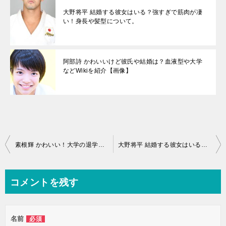
大野将平 結婚する彼女はいる？強すぎで筋肉が凄
い！身長や髪型について。
阿部詩 かわいいけど彼氏や結婚は？血液型や大学
などWikiを紹介【画像】
投
素根輝 かわいい！大学の退学理由や体重,身長などWikiを紹介【画像】
大野将平 結婚する彼女はいる？強すぎで筋肉が凄い！身長や髪型について。
稿
ナ
コメントを残す
ビ
ゲ
名前
必須
ー