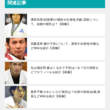
関連記事
濱田尚里(自衛隊)の寝技や出身地,年齢,高校につい
て。結婚や彼氏は？【画像】
高藤直寿 嫁や子供について。身長や出身地,年齢な
どWikiを紹介【画像】
丸山城志郎 嫁はくるみで子供はいる？父や高校な
どプロフィールを紹介【画像】
新井千鶴 かわいいけど彼氏は？出身や高校,結婚,身
長などWikiを紹介【画像】