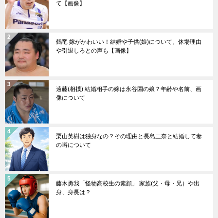
て【画像】
鶴竜 嫁がかわいい！結婚や子供(娘)について。休場理由
や引退しろとの声も【画像】
遠藤(相撲) 結婚相手の嫁は永谷園の娘？年齢や名前、画
像について
栗山英樹は独身なの？その理由と長島三奈と結婚して妻
の噂について
藤木勇我「怪物高校生の素顔」 家族(父・母・兄）や出
身、身長は？