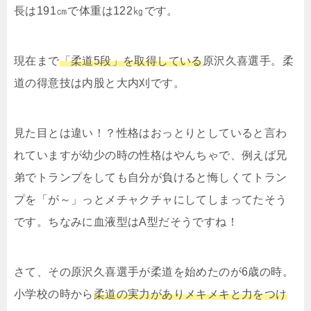
長は191㎝で体重は122㎏です。
現在まで
「柔道5段」を取得している
原沢久喜選手。柔
道の得意技は内股と大内刈です。
見た目とは違い！？性格はおっとりとしていると言わ
れていますが幼少の時の性格はやんちゃで、例えば兄
弟でトランプをしても自分が負けると悔しくてトラン
プを「が～」っとメチャクチャにしてしまってたそう
です。ちなみに血液型はA型だそうですね！
さて、その原沢久喜選手が柔道を始めたのが6歳の時。
小学校の時から
柔道の実力がありメキメキと力をつけ