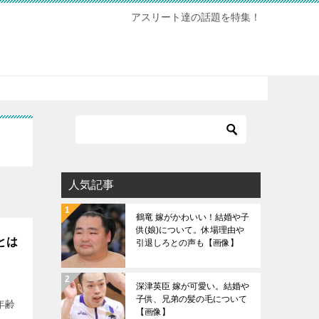
アスリート達の話題を特集！
人気記事
鶴竜 嫁がかわいい！結婚や子
供(娘)について。休場理由や
とは
引退しろとの声も【画像】
深津英臣 嫁が可愛い。結婚や
子供、兄弟の髪の毛について
年齢
【画像】