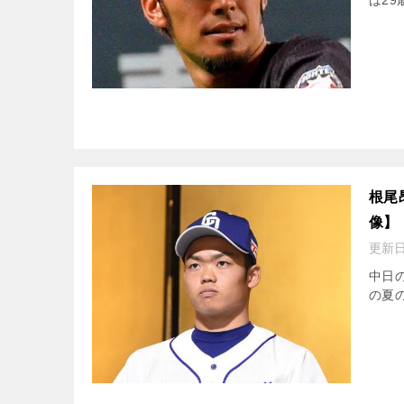
は29
根尾
像】
更新
中日
の夏の