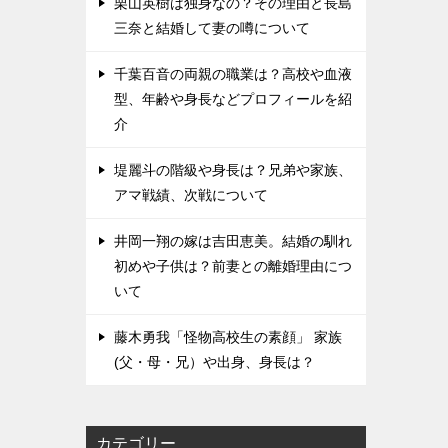
栗山英樹は独身なの？その理由と長島
三奈と結婚して妻の噂について
千葉百音の両親の職業は？高校や血液
型、年齢や身長などプロフィールを紹
介
堤麗斗の階級や身長は？兄弟や家族、
アマ戦績、次戦について
井岡一翔の嫁は吉田恵美。結婚の馴れ
初めや子供は？前妻との離婚理由につ
いて
藤木勇我「怪物高校生の素顔」 家族
(父・母・兄）や出身、身長は？
カテゴリー