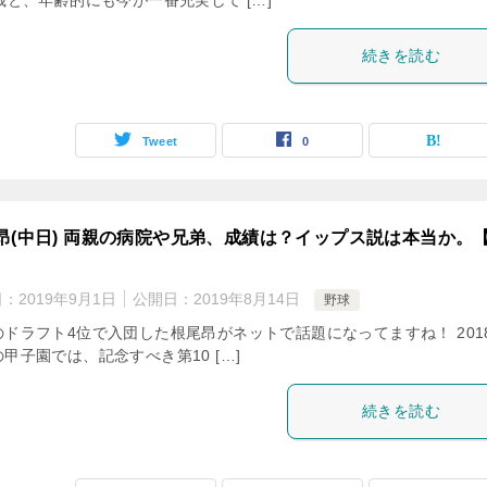
歳と、年齢的にも今が一番充実して […]
続きを読む
Tweet
0
昂(中日) 両親の病院や兄弟、成績は？イップス説は本当か。
日：
2019年9月1日
公開日：
2019年8月14日
野球
のドラフト4位で入団した根尾昂がネットで話題になってますね！ 201
甲子園では、記念すべき第10 […]
続きを読む