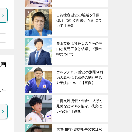
古賀稔彦 嫁との離婚や子供
(息子･娘）の年齢、名前につ
いて【画像】
栗山英樹は独身なの？その理
由と長島三奈と結婚して妻の
噂について
【画
ウルフアロン 嫁との別居や離
婚の真相は？結婚の馴れ初め
や子供について【画像】
8年
古賀玄暉 身長や年齢、大学や
兄弟などWikiを紹介。彼女は
いるのか【画像】
遠藤(相撲) 結婚相手の嫁は永