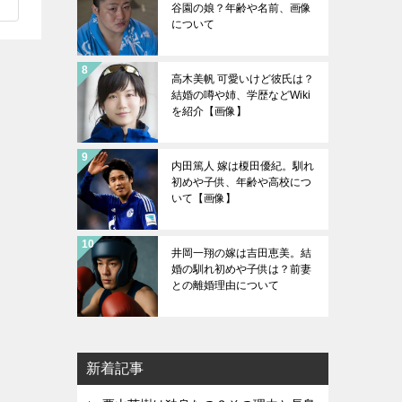
谷園の娘？年齢や名前、画像
について
高木美帆 可愛いけど彼氏は？
結婚の噂や姉、学歴などWiki
を紹介【画像】
内田篤人 嫁は榎田優紀。馴れ
初めや子供、年齢や高校につ
いて【画像】
井岡一翔の嫁は吉田恵美。結
婚の馴れ初めや子供は？前妻
との離婚理由について
新着記事