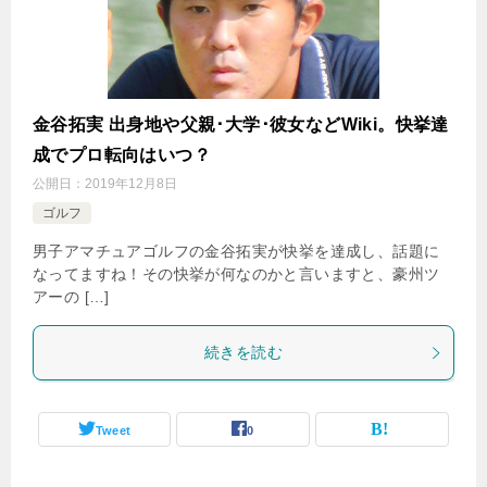
金谷拓実 出身地や父親･大学･彼女などWiki。快挙達
成でプロ転向はいつ？
公開日：
2019年12月8日
ゴルフ
男子アマチュアゴルフの金谷拓実が快挙を達成し、話題に
なってますね！その快挙が何なのかと言いますと、豪州ツ
アーの […]
続きを読む
Tweet
0