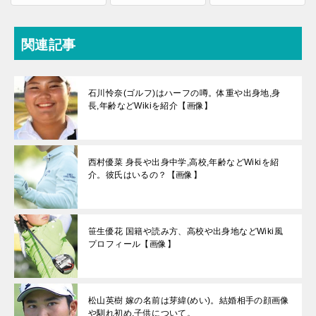
関連記事
石川怜奈(ゴルフ)はハーフの噂。体重や出身地,身
長,年齢などWikiを紹介【画像】
西村優菜 身長や出身中学,高校,年齢などWikiを紹
介。彼氏はいるの？【画像】
笹生優花 国籍や読み方、高校や出身地などWiki風
プロフィール【画像】
松山英樹 嫁の名前は芽緯(めい)。結婚相手の顔画像
や馴れ初め,子供について。