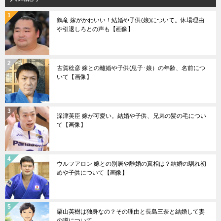
鶴竜 嫁がかわいい！結婚や子供(娘)について。休場理由
や引退しろとの声も【画像】
古賀稔彦 嫁との離婚や子供(息子･娘）の年齢、名前につ
いて【画像】
深津英臣 嫁が可愛い。結婚や子供、兄弟の髪の毛につい
て【画像】
ウルフアロン 嫁との別居や離婚の真相は？結婚の馴れ初
めや子供について【画像】
栗山英樹は独身なの？その理由と長島三奈と結婚して妻
の噂について