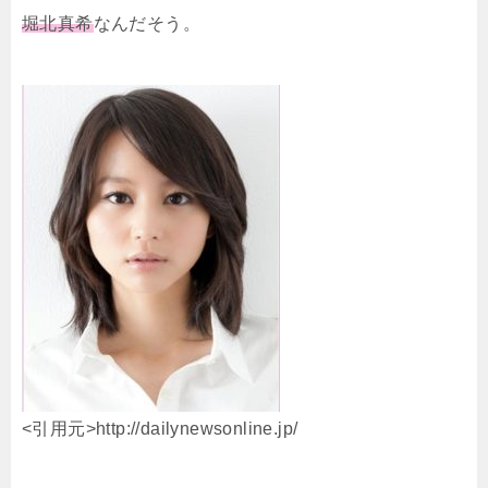
堀北真希
なんだそう。
<引用元>http://dailynewsonline.jp/