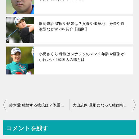
畑岡奈紗 彼氏や結婚は？父母や出身地、身長や血
液型などWikiを紹介【画像】
小祝さくら 母親はスナックのママ？年齢や画像が
かわいい！韓国人の噂とは
投
鈴木愛 結婚する彼氏は？体重や性格、出身高校やふてくされ顔について【画像】
大山志保 旦那になった結婚相手は誰？年齢や父、出身地などWikiを紹介
稿
ナ
コメントを残す
ビ