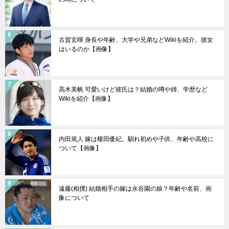
古賀玄暉 身長や年齢、大学や兄弟などWikiを紹介。彼女
はいるのか【画像】
高木美帆 可愛いけど彼氏は？結婚の噂や姉、学歴など
Wikiを紹介【画像】
内田篤人 嫁は榎田優紀。馴れ初めや子供、年齢や高校に
ついて【画像】
遠藤(相撲) 結婚相手の嫁は永谷園の娘？年齢や名前、画
像について