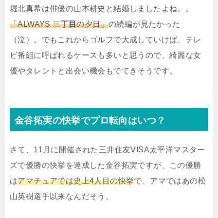
堀北真希は俳優の山本耕史と結婚しましたよね。。
「ALWAYS 三
丁目
の夕日」
の続編が見たかった
（泣）。でもこれからゴルフで大成していけば、テレ
ビ番組に呼ばれるケースも多いと思うので、綺麗な女
優やタレントと出会い機会もでてきそうです。
金谷拓実の快挙でプロ転向はいつ？
さて、11月に開催された三井住友VISA太平洋マスター
ズで優勝の快挙を達成した金谷拓実ですが、この優勝
は
アマチュアでは史上4人目の快挙
で、アマではあの松
山英樹選手以来なんだそう。