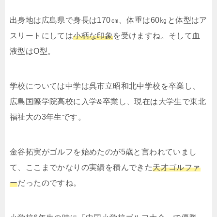
出身地は広島県で身長は170㎝、体重は60㎏と体型はア
スリートにしては
小柄な印象
を受けますね。そして血
液型はO型。
学校については中学は呉市立昭和北中学校を卒業し、
広島国際学院高校に入学&卒業し、現在は大学生で東北
福祉大の3年生です。
金谷拓実がゴルフを始めたのが5歳と言われていまし
て、ここまでかなりの実績を積んできた
天才ゴルファ
ー
だったのですね。