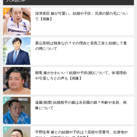
深津英臣 嫁が可愛い。結婚や子供、兄弟の髪の毛につい
て【画像】
栗山英樹は独身なの？その理由と長島三奈と結婚して妻
の噂について
鶴竜 嫁がかわいい！結婚や子供(娘)について。休場理由
や引退しろとの声も【画像】
遠藤(相撲) 結婚相手の嫁は永谷園の娘？年齢や名前、画
像について
平野佳寿 嫁との結婚や子供は？高校や背番号、出身地や