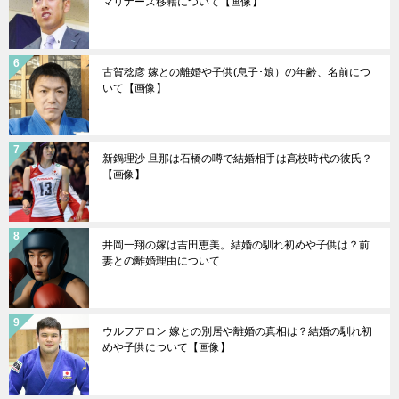
マリナーズ移籍について【画像】
古賀稔彦 嫁との離婚や子供(息子･娘）の年齢、名前につ
いて【画像】
新鍋理沙 旦那は石橋の噂で結婚相手は高校時代の彼氏？
【画像】
井岡一翔の嫁は吉田恵美。結婚の馴れ初めや子供は？前
妻との離婚理由について
ウルフアロン 嫁との別居や離婚の真相は？結婚の馴れ初
めや子供について【画像】