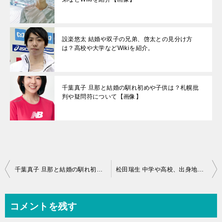
設楽悠太 結婚や双子の兄弟、啓太との見分け方
は？高校や大学などWikiを紹介。
千葉真子 旦那と結婚の馴れ初めや子供は？札幌批
判や疑問符について【画像】
投
千葉真子 旦那と結婚の馴れ初めや子供は？札幌批判や疑問符について【画像】
松田瑞生 中学や高校、出身地や母親、マラソン成績などWikiを紹介【画像】
稿
ナ
コメントを残す
ビ