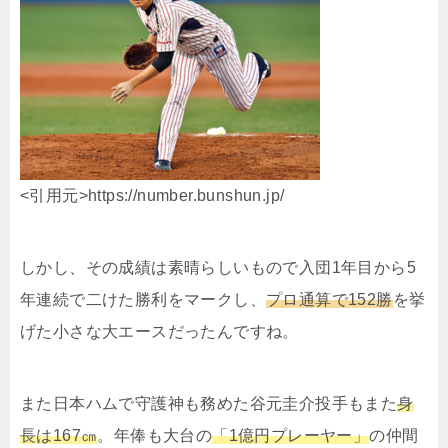
<引用元>https://number.bunshun.jp/
しかし、その成績は素晴らしいもので入団1年目から5
年連続で二けた勝利をマークし、
プロ通算で152勝
を挙
げた小さな大エースだったんですね。
また日本ハムで守護神も務めた
谷元圭介投手もまた
身
長は167㎝
。年俸も大台の
「1億円プレーヤー」
の仲間