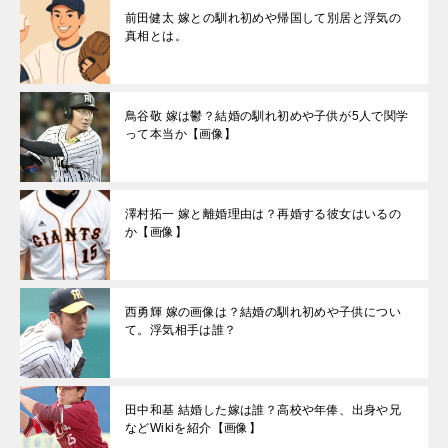
前田健太 嫁との馴れ初めや帰国して別居と浮気の
真相とは。
鳥谷敬 嫁は鬱？結婚の馴れ初めや子供が5人で関学
って本当か【画像】
澤村拓一 嫁と離婚理由は？再婚する彼女はいるの
か【画像】
西勇輝 嫁の画像は？結婚の馴れ初めや子供につい
て。浮気相手は誰？
田中和基 結婚した嫁は誰？高校や年俸、出身や兄
などWikiを紹介【画像】