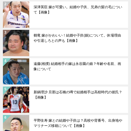
深津英臣 嫁が可愛い。結婚や子供、兄弟の髪の毛につい
て【画像】
鶴竜 嫁がかわいい！結婚や子供(娘)について。休場理由
や引退しろとの声も【画像】
遠藤(相撲) 結婚相手の嫁は永谷園の娘？年齢や名前、画
像について
新鍋理沙 旦那は石橋の噂で結婚相手は高校時代の彼氏？
【画像】
平野佳寿 嫁との結婚や子供は？高校や背番号、出身地や
マリナーズ移籍について【画像】