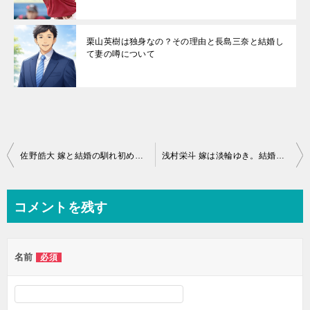
栗山英樹は独身なの？その理由と長島三奈と結婚し
て妻の噂について
投
佐野皓大 嫁と結婚の馴れ初めは？実家が焼き肉屋の噂や年俸について【画像】
浅村栄斗 嫁は淡輪ゆき。結婚の馴れ初めは？成績や性格、高校時代などWikiを紹介【画像】
稿
ナ
コメントを残す
ビ
ゲ
名前
必須
ー
シ
ョ