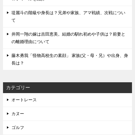
堤麗斗の階級や身長は？兄弟や家族、アマ戦績、次戦につい
て
井岡一翔の嫁は吉田恵美。結婚の馴れ初めや子供は？前妻と
の離婚理由について
藤木勇我「怪物高校生の素顔」 家族(父・母・兄）や出身、身
長は？
カテゴリー
オートレース
カヌー
ゴルフ