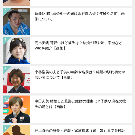
遠藤(相撲) 結婚相手の嫁は永谷園の娘？年齢や名前、画
像について
高木美帆 可愛いけど彼氏は？結婚の噂や姉、学歴など
Wikiを紹介【画像】
小林浩美の夫と子供の年齢や名前は？結婚の馴れ初めや
若い頃について【画像】
中田久美 結婚した旦那と離婚の理由は？子供や現在の彼
氏の噂とは【画像】
井上真吾の身長・経歴・家族構成（嫁・娘）までを検証