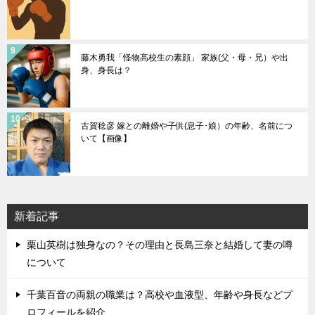
藤木勇我「怪物高校生の素顔」 家族(父・母・兄）や出
身、身長は？
古賀稔彦 嫁との離婚や子供(息子･娘）の年齢、名前につ
いて【画像】
新着記事
栗山英樹は独身なの？その理由と長島三奈と結婚して妻の噂
について
千葉百音の両親の職業は？高校や血液型、年齢や身長などプ
ロフィールを紹介