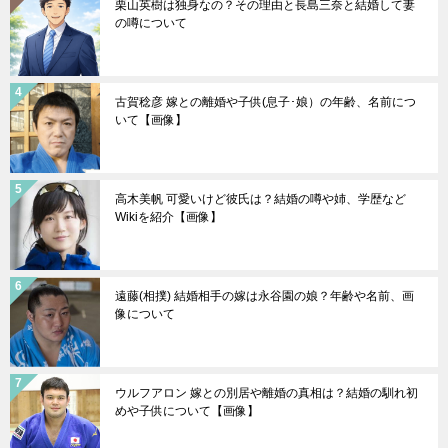
栗山英樹は独身なの？その理由と長島三奈と結婚して妻
の噂について
古賀稔彦 嫁との離婚や子供(息子･娘）の年齢、名前につ
いて【画像】
高木美帆 可愛いけど彼氏は？結婚の噂や姉、学歴など
Wikiを紹介【画像】
遠藤(相撲) 結婚相手の嫁は永谷園の娘？年齢や名前、画
像について
ウルフアロン 嫁との別居や離婚の真相は？結婚の馴れ初
めや子供について【画像】