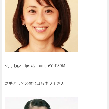
<引用元>https://yahoo.jp/YpF39M
選手としての憧れは鈴木明子さん。