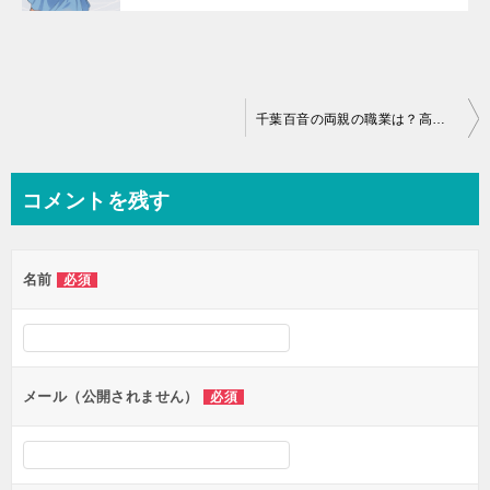
投
千葉百音の両親の職業は？高校や血液型、年齢や身長などプロフィールを紹介
稿
ナ
コメントを残す
ビ
ゲ
名前
必須
ー
シ
ョ
ン
メール（公開されません）
必須