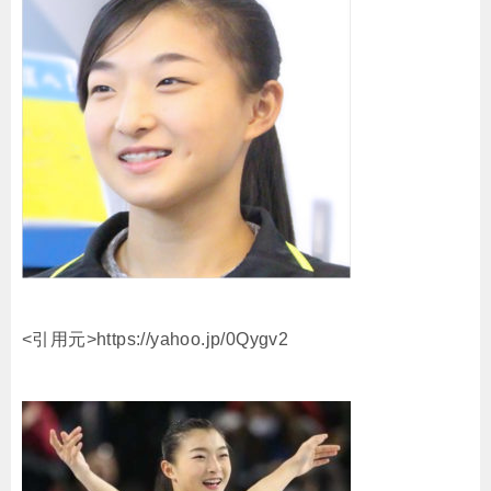
<引用元>https://yahoo.jp/0Qygv2