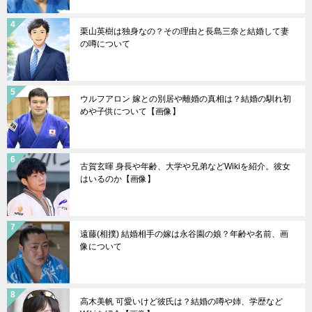
栗山英樹は独身なの？その理由と長島三奈と結婚して妻
の噂について
ウルフアロン 嫁との別居や離婚の真相は？結婚の馴れ初
めや子供について【画像】
古賀玄暉 身長や年齢、大学や兄弟などWikiを紹介。彼女
はいるのか【画像】
遠藤(相撲) 結婚相手の嫁は永谷園の娘？年齢や名前、画
像について
高木美帆 可愛いけど彼氏は？結婚の噂や姉、学歴など