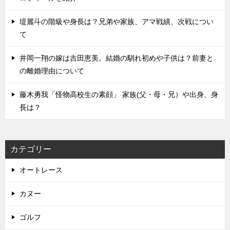
堤麗斗の階級や身長は？兄弟や家族、アマ戦績、次戦につい
て
井岡一翔の嫁は吉田恵美。結婚の馴れ初めや子供は？前妻と
の離婚理由について
藤木勇我「怪物高校生の素顔」 家族(父・母・兄）や出身、身
長は？
カテゴリー
オートレース
カヌー
ゴルフ