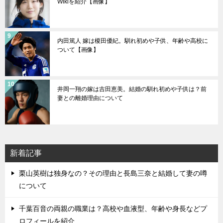
Wikiを紹介【画像】
内田篤人 嫁は榎田優紀。馴れ初めや子供、年齢や高校に
ついて【画像】
井岡一翔の嫁は吉田恵美。結婚の馴れ初めや子供は？前
妻との離婚理由について
新着記事
栗山英樹は独身なの？その理由と長島三奈と結婚して妻の噂
について
千葉百音の両親の職業は？高校や血液型、年齢や身長などプ
ロフィールを紹介