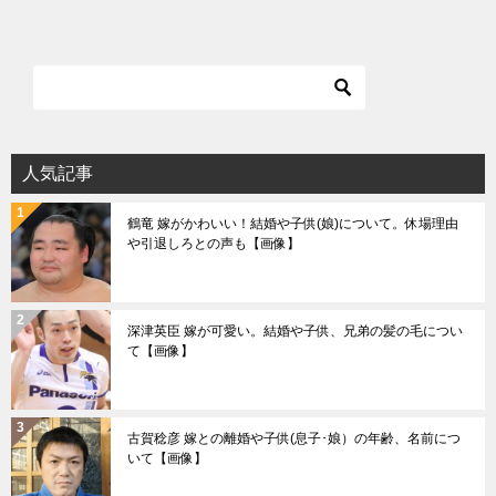
人気記事
鶴竜 嫁がかわいい！結婚や子供(娘)について。休場理由
や引退しろとの声も【画像】
深津英臣 嫁が可愛い。結婚や子供、兄弟の髪の毛につい
て【画像】
古賀稔彦 嫁との離婚や子供(息子･娘）の年齢、名前につ
いて【画像】