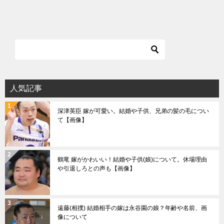
人気記事
深津英臣 嫁が可愛い。結婚や子供、兄弟の髪の毛につい
て【画像】
鶴竜 嫁がかわいい！結婚や子供(娘)について。休場理由
や引退しろとの声も【画像】
遠藤(相撲) 結婚相手の嫁は永谷園の娘？年齢や名前、画
像について