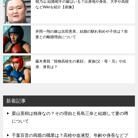
朝乃山 結婚相手の嫁はいる？出身地や身長、大学や高校
などWikiを紹介【画像】
井岡一翔の嫁は吉田恵美。結婚の馴れ初めや子供は？前
妻との離婚理由について
藤木勇我「怪物高校生の素顔」 家族(父・母・兄）や出
身、身長は？
新着記事
栗山英樹は独身なの？その理由と長島三奈と結婚して妻の噂
について
千葉百音の両親の職業は？高校や血液型、年齢や身長などプ